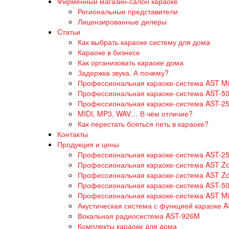
Фирменный магазин-салон караоке
Региональные представители
Лицензированные дилеры
Cтатьи
Как выбрать караоке систему для дома
Караоке в бизнесе
Как организовать караоке дома
Задержка звука. А почему?
Профессиональная караоке-система AST Min
Профессиональная караоке-система AST-50
Профессиональная караоке-система AST-25
MIDI, MP3, WAV… В чём отличие?
Как перестать бояться петь в караоке?
Контакты
Продукция и цены
Профессиональная караоке-система AST-2
Профессиональная караоке-система AST Z
Профессиональная караоке-система AST Z
Профессиональная караоке-система AST-5
Профессиональная караоке-система AST Mi
Акустическая система с функцией караоке 
Вокальная радиосистема AST-926M
Комплекты караоке для дома