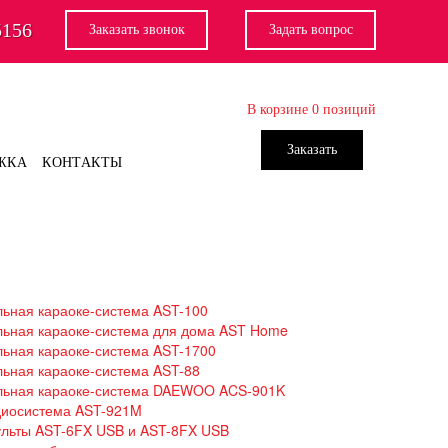
5156
Заказать звонок
Задать вопрос
В корзине
0
позиций
Заказать
ЖКА
КОНТАКТЫ
ьная караоке-система AST-100
ьная караоке-система для дома AST Home
ьная караоке-система AST-1700
ьная караоке-система AST-88
ьная караоке-система DAEWOO ACS-901K
диосистема AST-921M
льты AST-6FX USB и AST-8FX USB