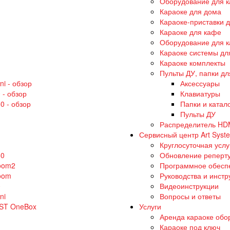
Оборудование для к
Караоке для дома
Караоке-приставки 
Караоке для кафе
Оборудование для к
Караоке системы дл
Караоке комплекты
Пульты ДУ, папки дл
i - обзор
Аксессуары
 - обзор
Клавиатуры
0 - обзор
Папки и катал
Пульты ДУ
Распределитель HD
Сервисный центр Art Syst
Круглосуточная усл
50
Обновление реперт
oom2
Программное обесп
oom
Руководства и инстр
0
Видеоинструкции
ni
Вопросы и ответы
AST OneBox
Услуги
Аренда караоке обо
Караоке под ключ