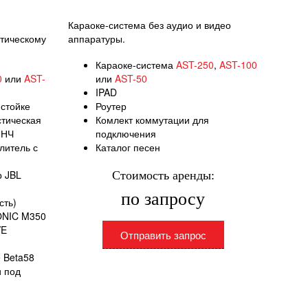
Караоке-система без аудио и видео
тическому
аппаратуры.
Караоке-система
AST-250
,
AST-100
0
или
AST-
или
AST-50
IPAD
 стойке
Роутер
стическая
Комлект коммутации для
 НЧ
подключения
литель с
Каталог песен
р JBL
Стоимость аренды:
по запросу
сть)
ONIC M350
VE
Отправить запрос
 Beta58
и под