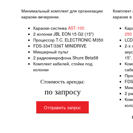
Минимальный комплект для организации
Комплект 
караоке-вечеринки.
караоке в
Караоке-система
AST-100
Кар
2 колонки JBL EON 15 G2 (15")
250
Процессор T.C. ELECTRONIC M350
LCD-
FDS-334T/336T MINIDRIVE
2-x
Микшерный пульт
аку
2 радиомикрофона Shure Beta58
15”,
Комплект кабелей, стойки под
Ком
колонки
саб
Про
FDS
Стоимость аренды:
Мик
по запросу
2 р
Комп
кол
Отправить запрос