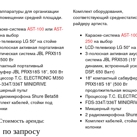
аппаратуры для организации
Комплект оборудования,
 помещении средней площади.
соответствующий среднестатис
райдеру артиста.
аоке-система
AST-100
или
AST-
на выбор
Караоке-система
AST-10
телевизор LG 50" на стойке
250
на выбор
 полосная активная портативная
LCD-телевизор LG 50" на
стическая система JBL PRX515
3-полосная активная аку
 500 Вт
система JBL PRX535 (15′
пактный портативный
динамик, встроенный уси
вуфер JBL PRX518S 18”, 500 Вт
DSP, 650 Ватт)
цессор T.C. ELECTRONIC M350
18" компактный сабвуфе
-334T/336T MINIDRIVE
PRX518S 18” (500 Вт
шерный пульт
продолжительная мощно
адиомикрофона Shure Beta58
Процессор T.C. ELECTR
лект кабелей, стойки под
FDS-334T/336T MINIDRI
онки
Микшерный пульт
2 радиомикрофона Shure
Комплект кабелей, стойк
Стоимость аренды:
колонки
по запросу