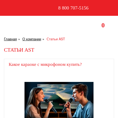
8 800 707-5156
0
Главная
О компании
Статьи AST
СТАТЬИ AST
Какое караоке с микрофоном купить?