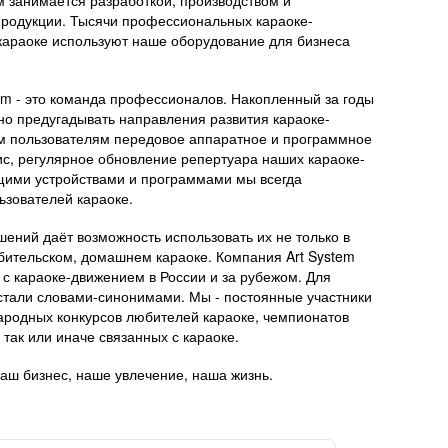
м занимается разработкой, производством и
родукции. Тысячи профессиональных караоке-
караоке используют наше оборудование для бизнеса
em - это команда профессионалов. Накопленный за годы
но предугадывать направления развития караоке-
м пользователям передовое аппаратное и программное
ис, регулярное обновление репертуара наших караоке-
ущими устройствами и программами мы всегда
ьзователей караоке.
ений даёт возможность использовать их не только в
юбительском, домашнем караоке. Компания Art System
 с караоке-движением в России и за рубежом. Для
 стали словами-синонимами. Мы - постоянные участники
ародных конкурсов любителей караоке, чемпионатов
 так или иначе связанных с караоке.
наш бизнес, наше увлечение, наша жизнь.