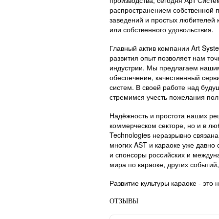
производства, сегодня Арт Систе
распространением собственной п
заведений и простых любителей 
или собственного удовольствия.
Главный актив компании Art Syst
развития опыт позволяет нам точ
индустрии. Мы предлагаем наши
обеспечение, качественный серв
систем. В своей работе над буд
стремимся учесть пожелания пол
Надёжность и простота наших реш
коммерческом секторе, но и в л
Technologies неразрывно связана
многих AST и караоке уже давно
и спонсоры российских и междун
мира по караоке, других событий,
Развитие культуры караоке - это 
ОТЗЫВЫ