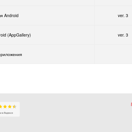
я Android
ver. 3
oid (AppGallery)
ver. 3
приложения