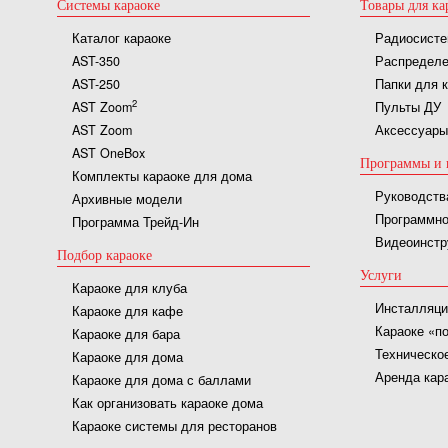
Системы караоке
Товары для ка
Каталог караоке
Радиосисте
AST-350
Распределе
AST-250
Папки для 
2
AST Zoom
Пульты ДУ
AST Zoom
Аксессуары
AST OneBox
Программы и 
Комплекты караоке для дома
Руководств
Архивные модели
Программно
Программа Трейд-Ин
Видеоинстр
Подбор караоке
Услуги
Караоке для клуба
Инсталляци
Караоке для кафе
Караоке «п
Караоке для бара
Техническо
Караоке для дома
Аренда кар
Караоке для дома с баллами
Как организовать караоке дома
Караоке системы для ресторанов