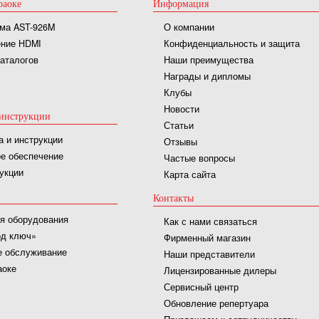
раоке
Информация
ма AST-926M
О компании
ние HDMI
Конфиденциальность и защита
каталогов
Наши преимущества
Награды и дипломы
Клубы
Новости
инструкции
Статьи
а и инструкции
Отзывы
е обеспечение
Частые вопросы
укции
Карта сайта
Контакты
я оборудования
Как с нами связаться
од ключ»
Фирменный магазин
е обслуживание
Наши представители
аоке
Лицензированные дилеры
Сервисный центр
Обновление репертуара