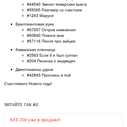
#44540 Звенит январская вьюга
#55065 Разговор со счастьем
#1243 Маруся
Бриллиантовая рука
#67057 Остров невезения
#60840 Помоги мне
#57116 Песня про зайцев
Кавказская пленница
#2563 Если б я был султан
#204 Песенка о медведях
Джентльмены удачи
#42843 Проснись и пой
Счастливого Нового года!
ЧИТАЙТЕ ТАК ЖЕ
AST-350 уже в продаже!