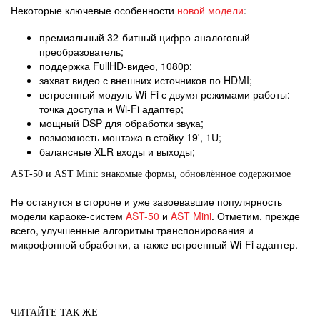
Некоторые ключевые особенности
новой модели
:
премиальный 32-битный цифро-аналоговый
преобразователь;
поддержка FullHD-видео, 1080p;
захват видео с внешних источников по HDMI;
встроенный модуль Wi-Fi с двумя режимами работы:
точка доступа и Wi-Fi адаптер;
мощный DSP для обработки звука;
возможность монтажа в стойку 19', 1U;
балансные XLR входы и выходы;
AST-50 и AST Mini: знакомые формы, обновл
ённое содержимое
Не останутся в стороне и уже завоевавшие популярность
модели караоке-систем
AST-50
и
AST Mini
. Отметим, прежде
всего, улучшенные алгоритмы транспонирования и
микрофонной обработки, а также встроенный Wi-Fi адаптер.
ЧИТАЙТЕ ТАК ЖЕ